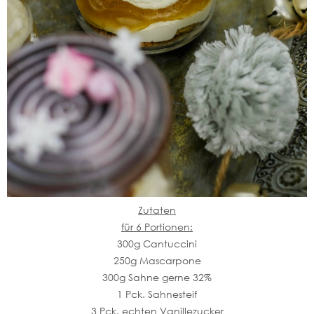
Zutaten
für 6 Portionen:
300g Cantuccini
250g Mascarpone
300g Sahne gerne 32%
1 Pck. Sahnesteif
3 Pck. echten Vanillezucker