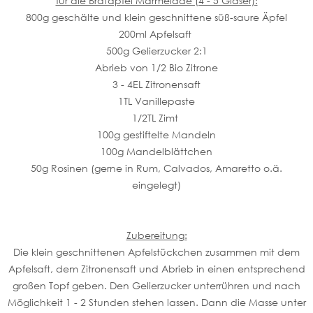
für die Bratapfel Marmelade (4 - 5 Gläser):
800g geschälte und klein geschnittene süß-saure Äpfel
200ml Apfelsaft
500g Gelierzucker 2:1
Abrieb von 1/2 Bio Zitrone
3 - 4EL Zitronensaft
1TL Vanillepaste
1/2TL Zimt
100g gestiftelte Mandeln
100g Mandelblättchen
50g Rosinen (gerne in Rum, Calvados, Amaretto o.ä.
eingelegt)
Zubereitung:
Die klein geschnittenen Apfelstückchen zusammen mit dem
Apfelsaft, dem Zitronensaft und Abrieb in einen entsprechend
großen Topf geben. Den Gelierzucker unterrühren und nach
Möglichkeit 1 - 2 Stunden stehen lassen. Dann die Masse unter