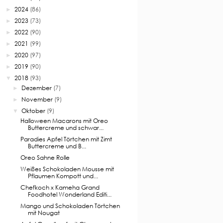
2024
(86)
►
2023
(73)
►
2022
(90)
►
2021
(99)
►
2020
(97)
►
2019
(90)
►
2018
(93)
▼
Dezember
(7)
►
November
(9)
►
Oktober
(9)
▼
Halloween Macarons mit Oreo
Buttercreme und schwar...
Paradies Apfel Törtchen mit Zimt
Buttercreme und B...
Oreo Sahne Rolle
Weißes Schokoladen Mousse mit
Pflaumen Kompott und...
Chefkoch x Kameha Grand
Foodhotel Wonderland Editi...
Mango und Schokoladen Törtchen
mit Nougat