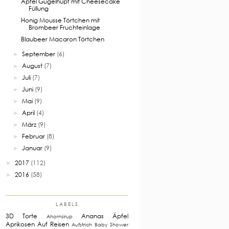
Apfel Gugelhupf mit Cheesecake
Füllung
Honig Mousse Törtchen mit
Brombeer Fruchteinlage
Blaubeer Macaron Törtchen
September
(6)
►
August
(7)
►
Juli
(7)
►
Juni
(9)
►
Mai
(9)
►
April
(4)
►
März
(9)
►
Februar
(8)
►
Januar
(9)
►
2017
(112)
►
2016
(58)
►
LABELS
3D Torte
Ananas
Äpfel
Ahornsirup
Aprikosen
Auf Reisen
Aufstrich
Baby Shower