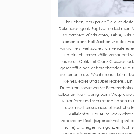
Ihr Lieben, der Spruch "Je oller des
Dekorieren geht. Sagt zumindest mein M
so backen: Rührkuchen, Kekse, Bisku
kamen dann halt Sachen wie das Arb
wirklich erst viel später. Ich verrate es
Da bin ich immer völlig verzaubert v
äußeren Optik mit Glanz-Glasuren oder
geschafft einen entsprechenden Kurs zu
viel lernen muss. Wie ihr sehen könnt 
kleines, edles und super leckeres. E
Fruchtkern sowie weißer Beerenschokol
selber ein klein wenig beim "Ausprobiere
Silikonform und Werkzeuge haben muss
aber nicht dieses absolut köstliche R
vielleicht zu Hause im Back-Schra
vorbereiten lässt, (super schnell geht 
sollte) und eigentlich ganz einfach 
Bange, wir haben ganz easy ein Mousse