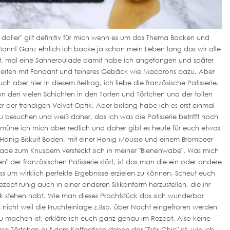
to doller" gilt definitiv für mich wenn es um das Thema Backen und
ann! Ganz ehrlich ich backe ja schon mein Leben lang das wir alle
it, mal eine Sahneroulade damit habe ich angefangen und später
eiten mit Fondant und feineres Gebäck wie Macarons dazu. Aber
 euch aber hier in diesem Beitrag, ich liebe die französische Patisserie.
on den vielen Schichten in den Torten und Törtchen und der tollen
 der trendigen Velvet Optik. Aber bislang habe ich es erst einmal
 besuchen und weiß daher, das ich was die Patisserie betrifft noch
bemühe ich mich aber redlich und daher gibt es heute für euch etwas
in Honig-Biskuit Boden, mit einer Honig Mousse und einem Brombeer
ade zum Knuspern versteckt sich in meiner "Bienenwabe". Was mich
n" der französischen Patisserie stört, ist das man die ein oder andere
 um wirklich perfekte Ergebnisse erzielen zu können. Scheut euch
ezept ruhig auch in einer anderen Silikonform herzustellen, die ihr
nk stehen habt. Wie man dieses Prachtstück das sich wunderbar
es nicht weil die Fruchteinlage z.Bsp. über Nacht eingefroren werden
zu machen ist, erkläre ich euch ganz genau im Rezept. Also keine
 Törtchen auf dem Kaffeetisch stehen das "Très Chic" ist, wie ich