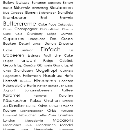
Baisers
Baileys
Birnen
Bananen
Basilikum
Blaubeeren
Biskuitrolle
Biskuit
Blätterteig
Blumen
Brandteig
Blue Curacao
Blutorangen
Brombeeren
Brot
Brownie
Buttercreme
Cake Pops
Cakesicles
Champagner
Cassis
Chiffon-Biskuit
Churros
Cranberry
Cidre
Cola
Crêpe
Crumble
Cupcakes
Das Grosse
Dacquoise
Backen
Donuts
Dripping
Dessert
Dinkel
Einfach
Cake
Eierlikör
Eis
Erdbeeren
Erdnuss
Fault Line Cake
Fondant
Fudge
Gebäck
Feigen
Geburtstag
Glühwein
Granatapfel
Gemüse
Gugelhupf
Grundlagen
Grieß
Guinness
Haselnuss
Halloween
Hefe
Hagebutten
Himbeeren
Herzhaft
Hochzeit
Hibiskus
Holunderblüte
Honig
Ingwer
Isomalt
Jar Cake
Johannisbeeren
Kaffee
Joghurt
Karamell
Karotten
Karneval
Käsekuchen
Kekse
Kirschen
Kitchen
Klassiker
Kokos
Krokant
Aid
Knödel
Konfekt
Kuchen
Kürbis
Küchenzubehör
Kurkuma
Limetten
Lebkuchen
Lavendel
Letter Cake
Macarons
London
Macadamia
Mandel
Madeleines
Mandarinen
Malz
Mango
Marmelade
Maronen
Manz