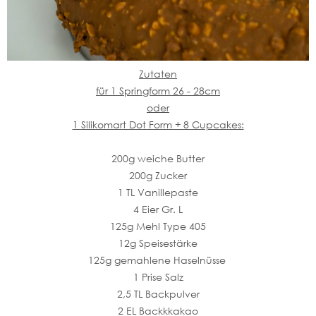
Zutaten
für 1 Springform 26 - 28cm
oder
1 Silikomart Dot Form + 8 Cupcakes:
200g weiche Butter
200g Zucker
1 TL Vanillepaste
4 Eier Gr. L
125g Mehl Type 405
12g Speisestärke
125g gemahlene Haselnüsse
1 Prise Salz
2,5 TL Backpulver
2 EL Backkkakao