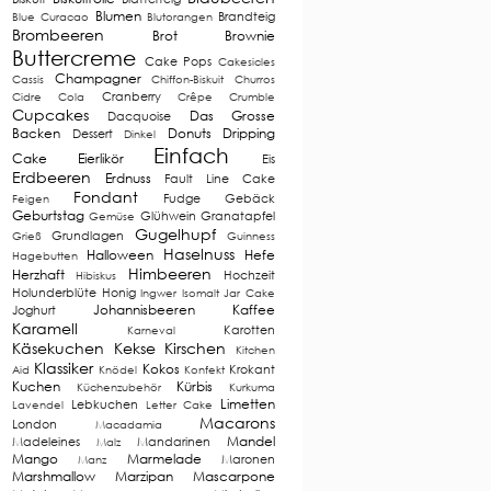
Blumen
Brandteig
Blue Curacao
Blutorangen
Brombeeren
Brot
Brownie
Buttercreme
Cake Pops
Cakesicles
Champagner
Cassis
Chiffon-Biskuit
Churros
Cranberry
Cidre
Cola
Crêpe
Crumble
Cupcakes
Das Grosse
Dacquoise
Backen
Donuts
Dripping
Dessert
Dinkel
Einfach
Cake
Eierlikör
Eis
Erdbeeren
Erdnuss
Fault Line Cake
Fondant
Fudge
Gebäck
Feigen
Geburtstag
Glühwein
Granatapfel
Gemüse
Gugelhupf
Grundlagen
Grieß
Guinness
Haselnuss
Halloween
Hefe
Hagebutten
Himbeeren
Herzhaft
Hochzeit
Hibiskus
Holunderblüte
Honig
Ingwer
Isomalt
Jar Cake
Johannisbeeren
Kaffee
Joghurt
Karamell
Karotten
Karneval
Käsekuchen
Kekse
Kirschen
Kitchen
Klassiker
Kokos
Krokant
Aid
Knödel
Konfekt
Kuchen
Kürbis
Küchenzubehör
Kurkuma
Limetten
Lebkuchen
Lavendel
Letter Cake
Macarons
London
Macadamia
Mandel
Madeleines
Mandarinen
Malz
Mango
Marmelade
Maronen
Manz
Marshmallow
Marzipan
Mascarpone