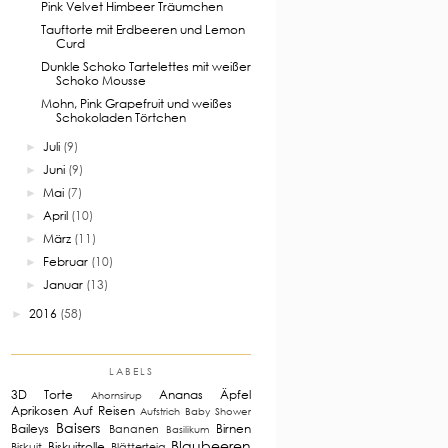
Pink Velvet Himbeer Träumchen
Tauftorte mit Erdbeeren und Lemon
Curd
Dunkle Schoko Tartelettes mit weißer
Schoko Mousse
Mohn, Pink Grapefruit und weißes
Schokoladen Törtchen
Juli
(9)
►
Juni
(9)
►
Mai
(7)
►
April
(10)
►
März
(11)
►
Februar
(10)
►
Januar
(13)
►
2016
(58)
►
LABELS
3D Torte
Ananas
Äpfel
Ahornsirup
Aprikosen
Auf Reisen
Aufstrich
Baby Shower
Baisers
Baileys
Birnen
Bananen
Basilikum
Blaubeeren
Biskuitrolle
Biskuit
Blätterteig