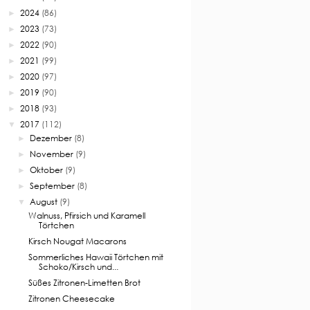
2024
(86)
►
2023
(73)
►
2022
(90)
►
2021
(99)
►
2020
(97)
►
2019
(90)
►
2018
(93)
►
2017
(112)
▼
Dezember
(8)
►
November
(9)
►
Oktober
(9)
►
September
(8)
►
August
(9)
▼
Walnuss, Pfirsich und Karamell
Törtchen
Kirsch Nougat Macarons
Sommerliches Hawaii Törtchen mit
Schoko/Kirsch und...
Süßes Zitronen-Limetten Brot
Zitronen Cheesecake