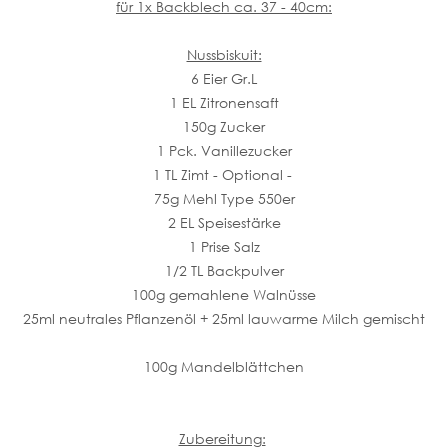
für 1x Backblech ca. 37 - 40cm:
Nussbiskuit:
6 Eier Gr.L
1 EL Zitronensaft
150g Zucker
1 Pck. Vanillezucker
1 TL Zimt - Optional -
75g Mehl Type 550er
2 EL Speisestärke
1 Prise Salz
1/2 TL Backpulver
100g gemahlene Walnüsse
25ml neutrales Pflanzenöl + 25ml lauwarme Milch gemischt
100g Mandelblättchen
Zubereitung: