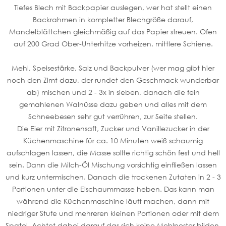
Tiefes Blech mit Backpapier auslegen, wer hat stellt einen
Backrahmen in kompletter Blechgröße darauf,
Mandelblättchen gleichmäßig auf das Papier streuen. Ofen
auf 200 Grad Ober-Unterhitze vorheizen, mittlere Schiene.
Mehl, Speisestärke, Salz und Backpulver (wer mag gibt hier
noch den Zimt dazu, der rundet den Geschmack wunderbar
ab) mischen und 2 - 3x in sieben, danach die fein
gemahlenen Walnüsse dazu geben und alles mit dem
Schneebesen sehr gut verrühren, zur Seite stellen.
Die Eier mit Zitronensaft, Zucker und Vanillezucker in der
Küchenmaschine für ca. 10 Minuten weiß schaumig
aufschlagen lassen, die Masse sollte richtig schön fest und hell
sein. Dann die Milch-Öl Mischung vorsichtig einfließen lassen
und kurz untermischen. Danach die trockenen Zutaten in 2 - 3
Portionen unter die Eischaummasse heben. Das kann man
während die Küchenmaschine läuft machen, dann mit
niedriger Stufe und mehreren kleinen Portionen oder mit dem
Spatel. Achtet dabei darauf das sich keine Mehlnester bilden,