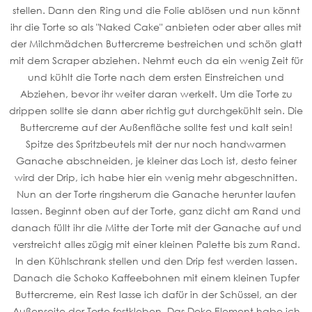
stellen. Dann den Ring und die Folie ablösen und nun könnt
ihr die Torte so als "Naked Cake" anbieten oder aber alles mit
der Milchmädchen Buttercreme bestreichen und schön glatt
mit dem Scraper abziehen. Nehmt euch da ein wenig Zeit für
und kühlt die Torte nach dem ersten Einstreichen und
Abziehen, bevor ihr weiter daran werkelt. Um die Torte zu
drippen sollte sie dann aber richtig gut durchgekühlt sein. Die
Buttercreme auf der Außenfläche sollte fest und kalt sein!
Spitze des Spritzbeutels mit der nur noch handwarmen
Ganache abschneiden, je kleiner das Loch ist, desto feiner
wird der Drip, ich habe hier ein wenig mehr abgeschnitten.
Nun an der Torte ringsherum die Ganache herunter laufen
lassen. Beginnt oben auf der Torte, ganz dicht am Rand und
danach füllt ihr die Mitte der Torte mit der Ganache auf und
verstreicht alles zügig mit einer kleinen Palette bis zum Rand.
In den Kühlschrank stellen und den Drip fest werden lassen.
Danach die Schoko Kaffeebohnen mit einem kleinen Tupfer
Buttercreme, ein Rest lasse ich dafür in der Schüssel, an der
Außenseite der Torte festkleben. Das Deko Element habe ich