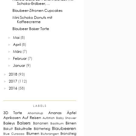
Schoko-Erdbeer, ...
Blaubeer-Zitronen Cupcakes
Mini Schoko Donuts mit
Kaffeecreme
Blaubeer Baiser Torte
Mai
(8)
►
April
(8)
►
März
(7)
►
Februar
(7)
►
Januar
(9)
►
2018
(93)
►
2017
(112)
►
2016
(58)
►
LABELS
3D Torte
Ananas
Äpfel
Ahornsirup
Aprikosen
Auf Reisen
Aufstrich
Baby Shower
Baisers
Baileys
Birnen
Bananen
Basilikum
Blaubeeren
Biskuitrolle
Biskuit
Blätterteig
Blumen
Brandteig
Blue Curacao
Blutorangen