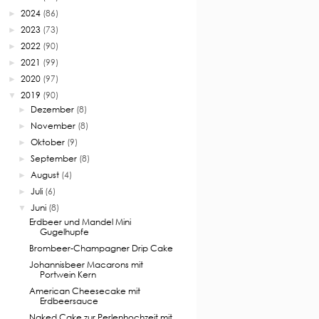
2024
(86)
►
2023
(73)
►
2022
(90)
►
2021
(99)
►
2020
(97)
►
2019
(90)
▼
Dezember
(8)
►
November
(8)
►
Oktober
(9)
►
September
(8)
►
August
(4)
►
Juli
(6)
►
Juni
(8)
▼
Erdbeer und Mandel Mini
Gugelhupfe
Brombeer-Champagner Drip Cake
Johannisbeer Macarons mit
Portwein Kern
American Cheesecake mit
Erdbeersauce
Naked Cake zur Perlenhochzeit mit