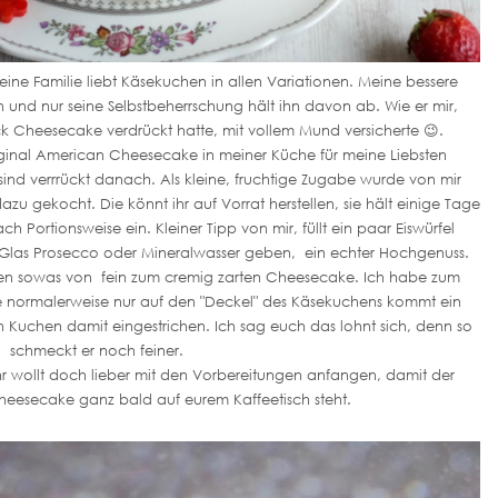
meine Familie liebt Käsekuchen in allen Variationen. Meine bessere
 und nur seine Selbstbeherrschung hält ihn davon ab. Wie er mir,
k Cheesecake verdrückt hatte, mit vollem Mund versicherte 😉.
ginal American Cheesecake in meiner Küche für meine Liebsten
sind verrrückt danach. Als kleine, fruchtige Zugabe wurde von mir
u gekocht. Die könnt ihr auf Vorrat herstellen, sie hält einige Tage
fach Portionsweise ein. Kleiner Tipp von mir, füllt ein paar Eiswürfel
in Glas Prosecco oder Mineralwasser geben, ein echter Hochgenuss.
ken sowas von fein zum cremig zarten Cheesecake. Ich habe zum
ie normalerweise nur auf den "Deckel" des Käsekuchens kommt ein
Kuchen damit eingestrichen. Ich sag euch das lohnt sich, denn so
schmeckt er noch feiner.
hr wollt doch lieber mit den Vorbereitungen anfangen, damit der
heesecake ganz bald auf eurem Kaffeetisch steht.