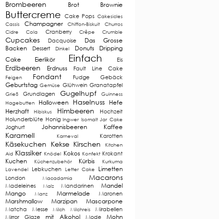
Brombeeren
Brot
Brownie
Buttercreme
Cake Pops
Cakesicles
Champagner
Cassis
Chiffon-Biskuit
Churros
Cranberry
Cidre
Cola
Crêpe
Crumble
Cupcakes
Das Grosse
Dacquoise
Backen
Donuts
Dripping
Dessert
Dinkel
Einfach
Cake
Eierlikör
Eis
Erdbeeren
Erdnuss
Fault Line Cake
Fondant
Fudge
Gebäck
Feigen
Geburtstag
Glühwein
Granatapfel
Gemüse
Gugelhupf
Grundlagen
Grieß
Guinness
Haselnuss
Halloween
Hefe
Hagebutten
Himbeeren
Herzhaft
Hochzeit
Hibiskus
Holunderblüte
Honig
Ingwer
Isomalt
Jar Cake
Johannisbeeren
Kaffee
Joghurt
Karamell
Karotten
Karneval
Käsekuchen
Kekse
Kirschen
Kitchen
Klassiker
Kokos
Krokant
Aid
Knödel
Konfekt
Kuchen
Kürbis
Küchenzubehör
Kurkuma
Limetten
Lebkuchen
Lavendel
Letter Cake
Macarons
London
Macadamia
Mandel
Madeleines
Mandarinen
Malz
Mango
Marmelade
Maronen
Manz
Marshmallow
Marzipan
Mascarpone
Matcha
Messe
Mirabellen
Milch
Milchreis
mit Alkohol
Mohn
Mirror Glaze
Mode