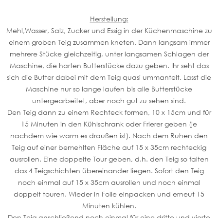
Herstellung:
Mehl,Wasser, Salz, Zucker und Essig in der Küchenmaschine zu
einem groben Teig zusammen kneten. Dann langsam immer
mehrere Stücke gleichzeitig, unter langsamen Schlagen der
Maschine, die harten Butterstücke dazu geben. Ihr seht das
sich die Butter dabei mit dem Teig quasi ummantelt. Lasst die
Maschine nur so lange laufen bis alle Butterstücke
untergearbeitet, aber noch gut zu sehen sind.
Den Teig dann zu einem Rechteck formen, 10 x 15cm und für
15 Minuten in den Kühlschrank oder Frierer geben (je
nachdem wie warm es draußen ist). Nach dem Ruhen den
Teig auf einer bemehlten Fläche auf 15 x 35cm rechteckig
ausrollen. Eine doppelte Tour geben, d.h. den Teig so falten
das 4 Teigschichten übereinander liegen. Sofort den Teig
noch einmal auf 15 x 35cm ausrollen und noch einmal
doppelt touren. Wieder in Folie einpacken und erneut 15
Minuten kühlen.
Den Teig anschließend noch einmal für eine dritte und vierte