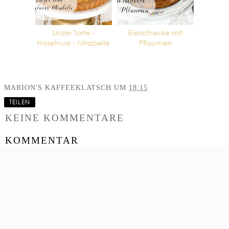
Linzer Torte -
Eierschecke mit
Haselnuss - Mirabelle
Pflaumen
MARION'S KAFFEEKLATSCH
UM
18:15
TEILEN
KEINE KOMMENTARE
KOMMENTAR
VERÖFFENTLICHEN
‹
›
STARTSEITE
WEB-VERSION ANZEIGEN