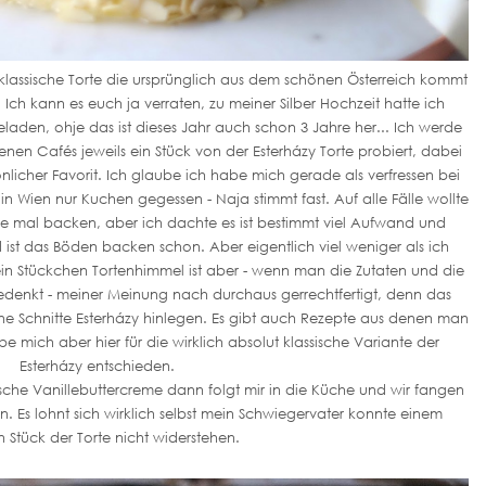
 klassische Torte die ursprünglich aus dem schönen Österreich kommt
Ich kann es euch ja verraten, zu meiner Silber Hochzeit hatte ich
aden, ohje das ist dieses Jahr auch schon 3 Jahre her... Ich werde
denen Cafés jeweils ein Stück von der Esterházy Torte probiert, dabei
nlicher Favorit. Ich glaube ich habe mich gerade als verfressen bei
in Wien nur Kuchen gegessen - Naja stimmt fast. Auf alle Fälle wollte
nge mal backen, aber ich dachte es ist bestimmt viel Aufwand und
 ist das Böden backen schon. Aber eigentlich viel weniger als ich
 ein Stückchen Tortenhimmel ist aber - wenn man die Zutaten und die
r bedenkt - meiner Meinung nach durchaus gerrechtfertigt, denn das
 eine Schnitte Esterházy hinlegen. Es gibt auch Rezepte aus denen man
e mich aber hier für die wirklich absolut klassische Variante der
Esterházy entschieden.
tsche Vanillebuttercreme dann folgt mir in die Küche und wir fangen
 Es lohnt sich wirklich selbst mein Schwiegervater konnte einem
n Stück der Torte nicht widerstehen.