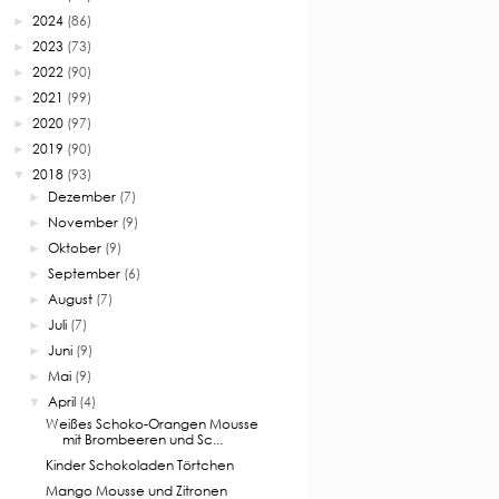
2024
(86)
►
2023
(73)
►
2022
(90)
►
2021
(99)
►
2020
(97)
►
2019
(90)
►
2018
(93)
▼
Dezember
(7)
►
November
(9)
►
Oktober
(9)
►
September
(6)
►
August
(7)
►
Juli
(7)
►
Juni
(9)
►
Mai
(9)
►
April
(4)
▼
Weißes Schoko-Orangen Mousse
mit Brombeeren und Sc...
Kinder Schokoladen Törtchen
Mango Mousse und Zitronen