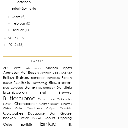
Törtchen
Esterházy-Torte
März
(9)
►
Februar
(8)
►
Januar
(9)
►
2017
(112)
►
2016
(58)
►
LABELS
3D Torte
Ananas
Äpfel
Ahornsirup
Aprikosen
Auf Reisen
Aufstrich
Baby Shower
Baisers
Baileys
Birnen
Bananen
Basilikum
Blaubeeren
Biskuitrolle
Biskuit
Blätterteig
Blumen
Brandteig
Blue Curacao
Blutorangen
Brombeeren
Brot
Brownie
Buttercreme
Cake Pops
Cakesicles
Champagner
Cassis
Chiffon-Biskuit
Churros
Cranberry
Cidre
Cola
Crêpe
Crumble
Cupcakes
Das Grosse
Dacquoise
Backen
Donuts
Dripping
Dessert
Dinkel
Einfach
Cake
Eierlikör
Eis