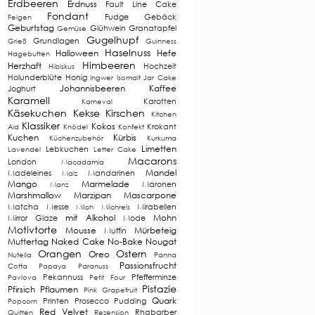
Erdbeeren
Erdnuss
Fault Line Cake
Fondant
Fudge
Gebäck
Feigen
Geburtstag
Glühwein
Granatapfel
Gemüse
Gugelhupf
Grundlagen
Grieß
Guinness
Haselnuss
Halloween
Hefe
Hagebutten
Himbeeren
Herzhaft
Hochzeit
Hibiskus
Holunderblüte
Honig
Ingwer
Isomalt
Jar Cake
Johannisbeeren
Kaffee
Joghurt
Karamell
Karotten
Karneval
Käsekuchen
Kekse
Kirschen
Kitchen
Klassiker
Kokos
Krokant
Aid
Knödel
Konfekt
Kuchen
Kürbis
Küchenzubehör
Kurkuma
Limetten
Lebkuchen
Lavendel
Letter Cake
Macarons
London
Macadamia
Mandel
Madeleines
Mandarinen
Malz
Mango
Marmelade
Maronen
Manz
Marshmallow
Marzipan
Mascarpone
Matcha
Messe
Mirabellen
Milch
Milchreis
mit Alkohol
Mohn
Mirror Glaze
Mode
Motivtorte
Mousse
Mürbeteig
Muffin
Muttertag
Naked Cake
No-Bake
Nougat
Orangen
Ostern
Oreo
Nutella
Panna
Passionsfrucht
Cotta
Papaya
Paranuss
Pekannuss
Pfefferminze
Pavlova
Petit Four
Pistazie
Pfirsich
Pflaumen
Pink Grapefruit
Quark
Printen
Prosecco
Pudding
Popcorn
Red Velvet
Rhabarber
Quitten
Rezension