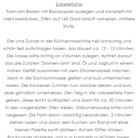
Zubereitung:
Form am Boden mit Backpapier auslegen und komplett mit
Mehl bestäuben, Ofen auf 160 Grad Umluft vorheizen, mittlere
Stufe.
Eier und Zucker in der Küchenmaschine hell schaumig und
schön fest aufschlagen lassen, das dauert ca. 12 - 15 Minuten.
Die Masse sollte richtig an Volumen zulegen. Achtet darauf
das alle Zutaten "Zimmerwarm" sind. Öl und Joghurt in einem
hohen Gefäß zusammen mit dem Zitronenabrieb mischen,
dann in die Eischaummasse gießen und kurz untermischen
lassen. Die trockenen Zutaten nun darüber sieben und kurz,
aber gründlich unterheben. Den Teig in die vorbereitete Form
geben, diese leicht aufklopfen und dann für ca. 50 Minuten
in den vorgeheizten Ofen stellen. Stäbchenprobe bitte nicht
vergessen. Die Form dann vorsichtig herausholen, 2 Minuten
stehen lassen und dann den Kuchen am Rand mit einer
kleinen Palette sanft ablösen. Auf ein Gitter stürzen,
Backpapier abziehen und nun komplett auskühlen lassen.