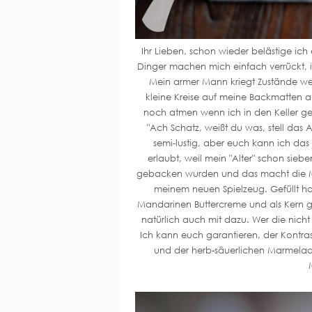
Ihr Lieben, schon wieder belästige ic
Dinger machen mich einfach verrückt, i
Mein armer Mann kriegt Zustände wen
kleine Kreise auf meine Backmatten au
noch atmen wenn ich in den Keller g
"Ach Schatz, weißt du was, stell das 
semi-lustig, aber euch kann ich das
erlaubt, weil mein "Alter" schon si
gebacken wurden und das macht die Mist
meinem neuen Spielzeug. Gefüllt h
Mandarinen Buttercreme und als Kern g
natürlich auch mit dazu. Wer die nic
Ich kann euch garantieren, der Kontr
und der herb-säuerlichen Marmelade 