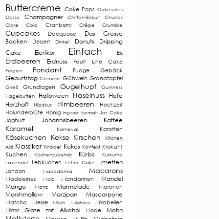
Buttercreme
Cake Pops
Cakesicles
Champagner
Cassis
Chiffon-Biskuit
Churros
Cranberry
Cidre
Cola
Crêpe
Crumble
Cupcakes
Das Grosse
Dacquoise
Backen
Donuts
Dripping
Dessert
Dinkel
Einfach
Cake
Eierlikör
Eis
Erdbeeren
Erdnuss
Fault Line Cake
Fondant
Fudge
Gebäck
Feigen
Geburtstag
Glühwein
Granatapfel
Gemüse
Gugelhupf
Grundlagen
Grieß
Guinness
Haselnuss
Halloween
Hefe
Hagebutten
Himbeeren
Herzhaft
Hochzeit
Hibiskus
Holunderblüte
Honig
Ingwer
Isomalt
Jar Cake
Johannisbeeren
Kaffee
Joghurt
Karamell
Karotten
Karneval
Käsekuchen
Kekse
Kirschen
Kitchen
Klassiker
Kokos
Krokant
Aid
Knödel
Konfekt
Kuchen
Kürbis
Küchenzubehör
Kurkuma
Limetten
Lebkuchen
Lavendel
Letter Cake
Macarons
London
Macadamia
Mandel
Madeleines
Mandarinen
Malz
Mango
Marmelade
Maronen
Manz
Marshmallow
Marzipan
Mascarpone
Matcha
Messe
Mirabellen
Milch
Milchreis
mit Alkohol
Mohn
Mirror Glaze
Mode
Motivtorte
Mousse
Mürbeteig
Muffin