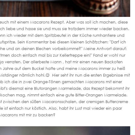
h euch mit einem Macarons Rezept. Aber was soll ich machen, diese
ch liebe und hasse sie und muss sie trotzdem immer wieder backen.
n ich wieder mit dem Spritzbeutel in der Küche rumhantiere und
fspritze. Sein Kommentar bei diesen kleinen Schätzchen: "Darf ich
ehe und an deinen Blechen vorbeikomme?" Meine Antwort darauf:
Atmen doch einfach mal bis zur Kellertreppe ein!" Fand er wohl nur
 ja verraten. Der allerbeste Mann , hat mir einen neuen Backofen
eben Jahre auf dem Buckel hatte und meine Macarons immer zu heiß
dinger nämlich hohl.😉 Hier seht ihr nun die ersten Ergebnisse mit
ab ich die in zwei Orange-Tönen gemachten Macarons mit einer
ibt's diesmal eine Blutorangen Marmelade, das Rezept bekommt ihr
ht kochen mag, nimmt einfach eine gute Bitter-Orangen Marmelade.
ast zwischen den süßen Macaronsschalen, der cremigen Buttercreme
ist einfach nur köstlich. Also, habt ihr Lust mal wieder ein paar
Macarons mit mir zu backen?