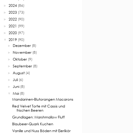
2024
(86)
►
2023
(73)
►
2022
(90)
►
2021
(99)
►
2020
(97)
►
2019
(90)
▼
Dezember
(8)
►
November
(8)
►
Oktober
(9)
►
September
(8)
►
August
(4)
►
Juli
(6)
►
Juni
(8)
►
Mai
(8)
▼
Mandarinen-Blutorangen Macarons
Red Velvet Torte mit Cassis und
frischen Beeren
Grundlagen: Marshmallow Fluff
Blaubeer-Quark Kuchen
Vanille und Nuss Böden mit Eierlikör