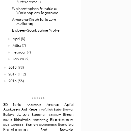
Buttercreme u...
Weihenstephan Frühstücks
Workshop am Tegernsee
Amarena-Kirsch Torte zum
Muttertag
Erdbeer-Quark Sahne Wolke
April
(8)
►
März
(7)
►
Februar
(7)
►
Januar
(9)
►
2018
(93)
►
2017
(112)
►
2016
(58)
►
LABELS
3D Torte
Ananas
Äpfel
Ahornsirup
Aprikosen
Auf Reisen
Aufstrich
Baby Shower
Baisers
Baileys
Birnen
Bananen
Basilikum
Blaubeeren
Biskuitrolle
Biskuit
Blätterteig
Blumen
Brandteig
Blue Curacao
Blutorangen
Brombeeren
Brot
Brownie